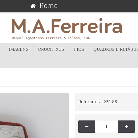
Home
IMAGENS
CRUCIFIXOS
FIOS
QUADROS E RETÁBU
Home
Placas e Ímans
Placa - 4cm
Referência:
251.86
-
+