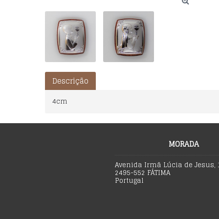
Descrição
4cm
MORADA
Avenida Irmã Lúcia de Jesus, 
2495-552 FÁTIMA
Portugal